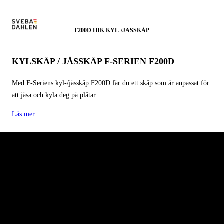
F200D HIK KYL-/JÄSSKÅP
KYLSKÅP / JÄSSKÅP F-SERIEN F200D
Med F-Seriens kyl-/jässkåp F200D får du ett skåp som är anpassat för
att jäsa och kyla deg på plåtar...
Läs mer
SVEBA DAHLEN
Sveba Dahlen AB