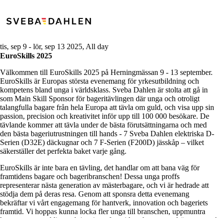
tis, sep 9
-
lör, sep 13 2025, All day
EuroSkills 2025
Välkommen till EuroSkills 2025 på Herningmässan 9 - 13 september.
EuroSkills är Europas största evenemang för yrkesutbildning och
kompetens bland unga i världsklass. Sveba Dahlen är stolta att gå in
som Main Skill Sponsor för bageritävlingen där
unga och otroligt
talangfulla bagare från hela Europa att tävla om guld, och visa upp sin
passion, precision och kreativitet inför upp till 100 000 besökare. De
tävlande kommer att tävla under de bästa förutsättningarna och med
den bästa bageriutrustningen till hands - 7 Sveba Dahlen elektriska D-
Serien (D32E) däckugnar och 7 F-Serien (F200D) jässkåp – vilket
säkerställer det perfekta baket varje gång.
EuroSkills är inte bara en tävling, det handlar om att bana väg för
framtidens bagare och bageribranschen! Dessa unga proffs
representerar nästa generation av mästerbagare, och vi är hedrade att
stödja dem på deras resa. Genom att sponsra detta evenemang
bekräftar vi vårt engagemang för hantverk, innovation och bageriets
framtid. Vi hoppas kunna locka fler unga till branschen, uppmuntra