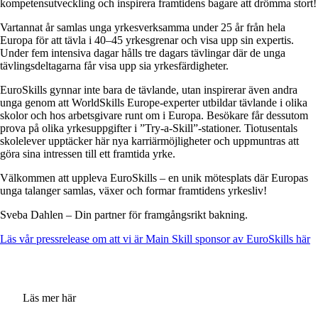
kompetensutveckling och inspirera framtidens bagare att drömma stort!
Vartannat år samlas unga yrkesverksamma under 25 år från hela
Europa för att tävla i 40–45 yrkesgrenar och visa upp sin expertis.
Under fem intensiva dagar hålls tre dagars tävlingar där de unga
tävlingsdeltagarna får visa upp sia yrkesfärdigheter.
EuroSkills gynnar inte bara de tävlande, utan inspirerar även andra
unga genom att WorldSkills Europe-experter utbildar tävlande i olika
skolor och hos arbetsgivare runt om i Europa. Besökare får dessutom
prova på olika yrkesuppgifter i ”Try-a-Skill”-stationer. Tiotusentals
skolelever upptäcker här nya karriärmöjligheter och uppmuntras att
göra sina intressen till ett framtida yrke.
Välkommen att uppleva EuroSkills – en unik mötesplats där Europas
unga talanger samlas, växer och formar framtidens yrkesliv!
Sveba Dahlen – Din partner för framgångsrikt bakning.
Läs vår pressrelease om att vi är Main Skill sponsor av EuroSkills här
Läs mer här