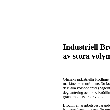
Industriell B
av stora voly
Glimeks industriella brödlinje
maskiner som utformats för ko
dess alla komponenter (bagerim
deghantering och bak. Brödlinj
gram, med justerbar vilotid.
Brödlinjen är arbetsbesparand
hanterar degen varsamt för per