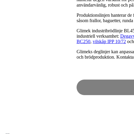
användarvänlig, robust och påli
Produktionslinjen hanterar de 
såsom frallor, baguetter, runda
Glimek industribrödlinje BL450
industriell verksamhet:
Degav
BC250
,
vilskåp IPP 10/72
och
Glimeks deglinjer kan anpassas 
och brödproduktion. Kontakta 