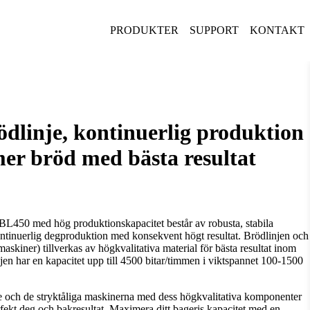
PRODUKTER
SUPPORT
KONTAKT
rödlinje, kontinuerlig produktion
mer bröd med bästa resultat
Visa snabbfakta
 BL450 med hög produktionskapacitet består av robusta, stabila
ntinuerlig degproduktion med konsekvent högt resultat. Brödlinjen och
askiner) tillverkas av högkvalitativa material för bästa resultat inom
en har en kapacitet upp till 4500 bitar/timmen i viktspannet 100-1500
e och de stryktåliga maskinerna med dess högkvalitativa komponenter
fekt deg och bakresultat. Maximera ditt bageris kapacitet med en