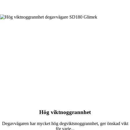
Hög viktnoggrannhet
Degavvägaren har mycket hög degviktsnoggrannhet, ger önskad vikt
för varje...