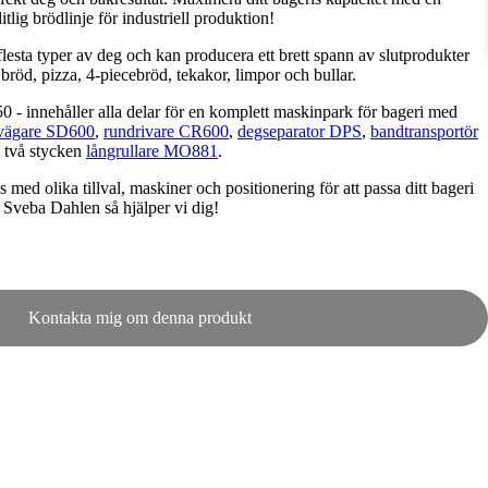
tlig brödlinje för industriell produktion!
flesta typer av deg och kan producera ett brett spann av slutprodukter
 bröd, pizza, 4-piecebröd, tekakor, limpor och bullar.
 - innehåller alla delar för en komplett maskinpark för bageri med
vägare SD600
,
rundrivare CR600
,
degseparator DPS
,
bandtransportör
 två stycken
långrullare MO881
.
med olika tillval, maskiner och positionering för att passa ditt bageri
Sveba Dahlen så hjälper vi dig!
Kontakta mig om denna produkt