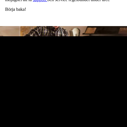
Börja baka!
SVEBA DAHLEN
Sveba Dahlen AB
Industrivägen 8
513 82 Fristad
033 15 15 00
INFO@SVEBA.COM