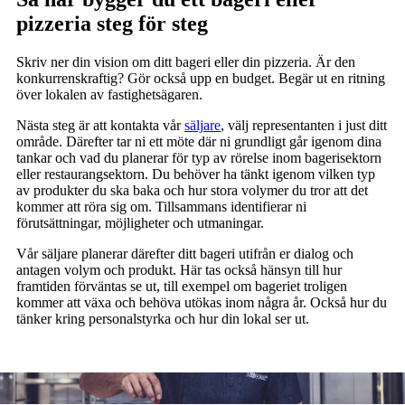
pizzeria steg för steg
Skriv ner din vision om ditt bageri eller din pizzeria. Är den
konkurrenskraftig? Gör också upp en budget. Begär ut en ritning
över lokalen av fastighetsägaren.
Nästa steg är att kontakta vår
säljare
, välj representanten i just ditt
område. Därefter tar ni ett möte där ni grundligt går igenom dina
tankar och vad du planerar för typ av rörelse inom bagerisektorn
eller restaurangsektorn. Du behöver ha tänkt igenom vilken typ
av produkter du ska baka och hur stora volymer du tror att det
kommer att röra sig om. Tillsammans identifierar ni
förutsättningar, möjligheter och utmaningar.
Vår säljare planerar därefter ditt bageri utifrån er dialog och
antagen volym och produkt. Här tas också hänsyn till hur
framtiden förväntas se ut, till exempel om bageriet troligen
kommer att växa och behöva utökas inom några år. Också hur du
tänker kring personalstyrka och hur din lokal ser ut.