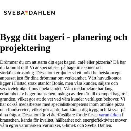
Bygg ditt bageri - planering och
projektering
Drömmer du om att starta ditt eget bageri, café eller pizzeria? Då har
du kommit rätt! Vi är specialister på bagerimaskiner och
storköksutrustning. Dessutom erbjuder vi ett unikt helhetskoncept
anpassat just för dina drömmar om verksamhet. Vårt huvudkontor
ligger i Fristad strax utanför Borås, men våra kunder, säljare och
servicetekniker finns i hela landet. Våra medarbetare har lång
erfarenhet av bageribranschen, många av dem är till exempel bagare i
grunden, vilket gör att de vet vad våra kunder verkligen behöver. Vi
har också medarbetare med specialistkompetens inom område pizza
och foodservice, vilket gör att du kan känna dig trygg och få svar på
dina frågor. Dessutom är vi återförsäljare för de flesta
varumärken
i
branschen, kända för kvalitet, hållbarhet och energieffektivitet utöver
våra egna varumärken Varimixer, Glimek och Sveba Dahlen.