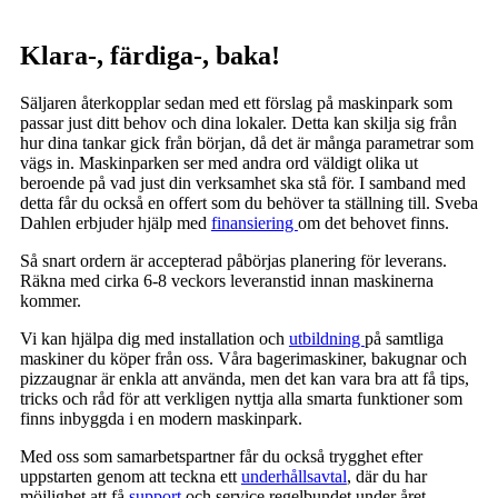
Klara-, färdiga-, baka!
Säljaren återkopplar sedan med ett förslag på maskinpark som
passar just ditt behov och dina lokaler. Detta kan skilja sig från
hur dina tankar gick från början, då det är många parametrar som
vägs in. Maskinparken ser med andra ord väldigt olika ut
beroende på vad just din verksamhet ska stå för. I samband med
detta får du också en offert som du behöver ta ställning till. Sveba
Dahlen erbjuder hjälp med
finansiering
om det behovet finns.
Så snart ordern är accepterad påbörjas planering för leverans.
Räkna med cirka 6-8 veckors leveranstid innan maskinerna
kommer.
Vi kan hjälpa dig med installation och
utbildning
på samtliga
maskiner du köper från oss. Våra bagerimaskiner, bakugnar och
pizzaugnar är enkla att använda, men det kan vara bra att få tips,
tricks och råd för att verkligen nyttja alla smarta funktioner som
finns inbyggda i en modern maskinpark.
Med oss som samarbetspartner får du också trygghet efter
uppstarten genom att teckna ett
underhållsavtal
, där du har
möjlighet att få
support
och service regelbundet under året.