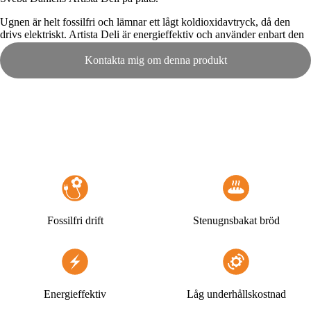
Ugnen är helt fossilfri och lämnar ett lågt koldioxi­davtryck, då den
drivs elektriskt. Artista Deli är energieffektiv och använder enbart den
energi som verkligen behövs under aktiv baktid.Den tillverkas av
robusta materialval i Sveba Dahlens fabriker i Fristad, Sverige och dess
Kontakta mig om denna produkt
modulära system minimerar också spill vid tillverkningen.
Med den kompakta tunnelugnen Artista Deli från Sveba Dahlen blir
flödet i bageriet effektivare då handhavandet minimeras och volymerna
ökar jämfört med traditionell bakning i däckugn och pizzaugn.
Arbetssättet ersätter helt bakning i traditionella pizza- och bageriugnar
och därmed krävs också mindre arbetskraft i bakproces­sen. Resultatet
blir dessutom utmärkt, så som till exempel en äkta handbakad pizza
eller ett rustikt bröd med skillnaden att den som gräddas i Artista Deli
alltid blir konsekvent gräddad med exakt det resultat du ställt in. Varje
dag, året runt!
Tunnelugnen Artista Deli erbjuder hög bakkapacitet på liten yta samt
Fossilfri drift
Stenugnsbakat bröd
minimerar handhavandet och effektiviserar bakprocessen. Dess
modulära sektionsystem samt möjligheten att byta ugnsband gör att
ugnen går att anpassa efter er verksamhets behov. Den elektriska
tunnelugnen erbjuder snabb bakning med låg energiförbrukning och
låg underhållskostnad.
Energieffektiv
Låg underhållskostnad
Har du frågor, tveka inte på att höra av dig till oss på Sveba Dahlen så