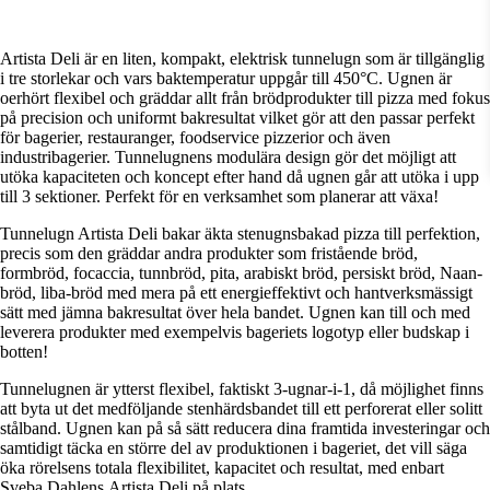
Visa snabbfakta
Artista Deli är en liten, kompakt, elektrisk tunnelugn som är tillgänglig
i tre storlekar och vars baktemperatur uppgår till 450°C. Ugnen är
oerhört flexibel och gräddar allt från brödprodukter till pizza med fokus
på precision och uniformt bakresultat vilket gör att den passar perfekt
för bagerier, restauranger, foodservice pizzerior och även
industribagerier. Tunnelugnens modulära design gör det möjligt att
utöka kapaciteten och koncept efter hand då ugnen går att utöka i upp
till 3 sektioner. Perfekt för en verksamhet som planerar att växa!
Tunnelugn Artista Deli bakar äkta stenugnsbakad pizza till perfektion,
precis som den gräddar andra produkter som fristående bröd,
formbröd, focaccia, tunnbröd, pita, arabiskt bröd, persiskt bröd, Naan-
bröd, liba-bröd med mera på ett energieffektivt och hantverksmässigt
sätt med jämna bakresultat över hela bandet. Ugnen kan till och med
leverera produkter med exempelvis bageriets logotyp eller budskap i
botten!
Tunnelugnen är ytterst flexibel, faktiskt 3-ugnar-i-1, då möjlighet finns
att byta ut det medföljande stenhärdsbandet till ett perforerat eller solitt
stålband. Ugnen kan på så sätt reducera dina framtida investeringar och
samtidigt täcka en större del av produktionen i bageriet, det vill säga
öka rörelsens totala flexibilitet, kapacitet och resultat, med enbart
Sveba Dahlens Artista Deli på plats.