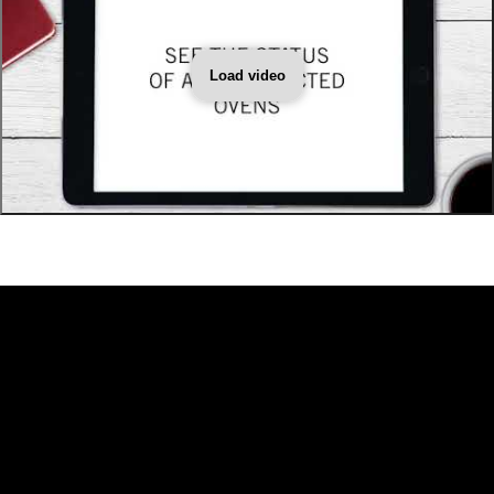
Load video
SVEBA DAHLEN
Sveba Dahlen AB
Industrivägen 8