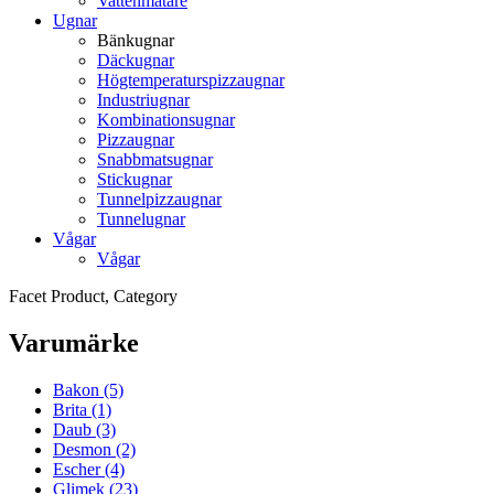
Vattenmätare
Ugnar
Bänkugnar
Däckugnar
Högtemperaturspizzaugnar
Industriugnar
Kombinationsugnar
Pizzaugnar
Snabbmatsugnar
Stickugnar
Tunnelpizzaugnar
Tunnelugnar
Vågar
Vågar
Facet Product, Category
Varumärke
Bakon
(5)
Brita
(1)
Daub
(3)
Desmon
(2)
Escher
(4)
Glimek
(23)