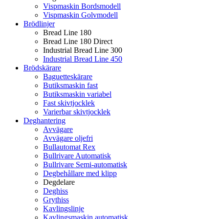
Vispmaskin Bordsmodell
Vispmaskin Golvmodell
Brödlinjer
Bread Line 180
Bread Line 180 Direct
Industrial Bread Line 300
Industrial Bread Line 450
Brödskärare
Baguetteskärare
Butiksmaskin fast
Butiksmaskin variabel
Fast skivtjocklek
Varierbar skivtjocklek
Deghantering
Avvägare
Avvägare oljefri
Bullautomat Rex
Bullrivare Automatisk
Bullrivare Semi-automatisk
Degbehållare med klipp
Degdelare
Deghiss
Grythiss
Kavlingslinje
Kavlingsmaskin automatisk