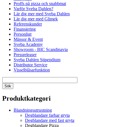
Proffs på pizza och snabbmat
Varför Sveba Dahlen?
Lär dig mer med Sveba Dahlen
Lär dig mer med Glimek
Referenskunder
Finansiering
Personligt
Mässor & Event
Sveba Academy
Showroom - BIC Scandinavia
Pressreleaser
Sveba Dahlen Stipendium
Distributor Service
Visselblåsarfunktion
Produktkategori
Blandningsutrustning
Degblandare farbar gryta
Degblandare med fast gryta
Degblandare Pizza