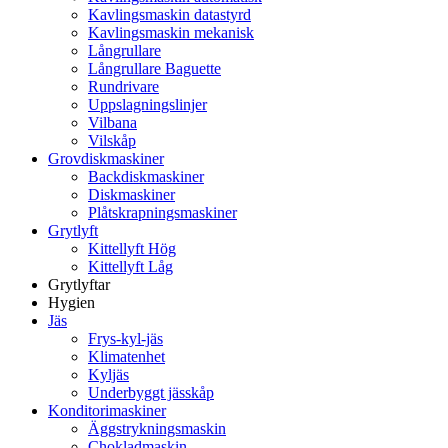
Kavlingsmaskin datastyrd
Kavlingsmaskin mekanisk
Långrullare
Långrullare Baguette
Rundrivare
Uppslagningslinjer
Vilbana
Vilskåp
Grovdiskmaskiner
Backdiskmaskiner
Diskmaskiner
Plåtskrapningsmaskiner
Grytlyft
Kittellyft Hög
Kittellyft Låg
Grytlyftar
Hygien
Jäs
Frys-kyl-jäs
Klimatenhet
Kyljäs
Underbyggt jässkåp
Konditorimaskiner
Äggstrykningsmaskin
Chokladmaskin