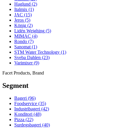
Haglund
(2)
Italmix
(1)
JAC
(15)
Jeros
(5)
König
(2)
Lidén Weighing
(5)
MIMAC
(4)
Rondo
(7)
Sanomat
(1)
STM Water Technology
(1)
Sveba Dahlen
(23)
Varimixer
(9)
Facet Products, Brand
Segment
Bageri
(96)
Foodservice
(35)
Industribageri
(42)
Konditori
(48)
Pizza
(22)
Surdegsbageri
(40)