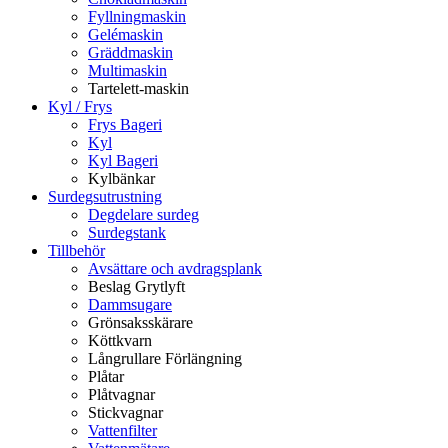
Fyllningmaskin
Gelémaskin
Gräddmaskin
Multimaskin
Tartelett-maskin
Kyl / Frys
Frys Bageri
Kyl
Kyl Bageri
Kylbänkar
Surdegsutrustning
Degdelare surdeg
Surdegstank
Tillbehör
Avsättare och avdragsplank
Beslag Grytlyft
Dammsugare
Grönsaksskärare
Köttkvarn
Långrullare Förlängning
Plåtar
Plåtvagnar
Stickvagnar
Vattenfilter